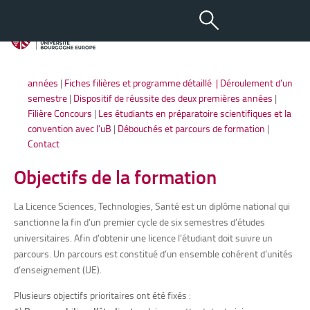
Licence 1 – Licence 2
Objectifs de la formation
|
Taux de réussite
|
Conditions admission
|
Semaine d’Accueil
|
Organisation générale des deux premières
années
|
Fiches filières et programme détaillé
| Déroulement d’un
semestre
|
Dispositif de réussite des deux premières années
|
Filière Concours
|
Les étudiants en préparatoire scientifiques
et la
convention avec l’uB
|
Débouchés et parcours de formation
|
Contact
Objectifs de la formation
La Licence Sciences, Technologies, Santé est un diplôme national qui
sanctionne la fin d’un premier cycle de six semestres d’études
universitaires. Afin d’obtenir une licence l’étudiant doit suivre un
parcours. Un parcours est constitué d’un ensemble cohérent d’unités
d’enseignement (UE).
Plusieurs objectifs prioritaires ont été fixés :