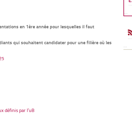
E
…
5
entations en 1ère année pour lesquelles il faut
diants qui souhaitent candidater pour une filière où les
…
25
x définis par l’uB